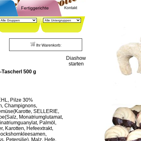
Fertiggerichte
Kontakt
Ihr Warenkorb:
Diashow
starten
z-Tascherl 500 g
HL, Pilze 30%
, Champignons,
Gemüse(Karotte, SELLERIE,
e(Salz, Monatriumglutamat,
inatriumguanylat, Palmöl,
r, Karotten, Hefeextrakt,
 Bockshornkleesamen,
 Petersilie), Malz, Hefe,