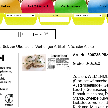
Kekse
Brot & Gebäck
Mehlspeisen
Pizza
Suche:
urück zur Übersicht
Vorheriger Artikel
Nächster Artikel
Art. Nr.: 600735 Pil
Größe: 0x0x0x0
Zutaten: WEIZENME
(Stockschwämmchen
Austernseitlinge), 
Lauch), Gemüsesupp
Dinatriuminosinat, D
Stärke, Zwiebelpulve
Liebstöckelwurzel,
Kurkuma, Muskatnuss,