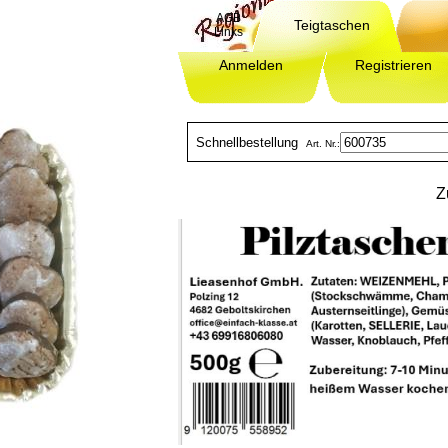
AGB
Teigtaschen
Links
Anmelden
Registrieren
Schnellbestellung
Art. Nr.:
Z