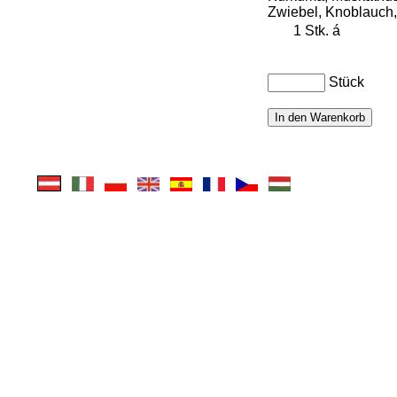
Zwiebel, Knoblauch, 
1 Stk.
á
Stück