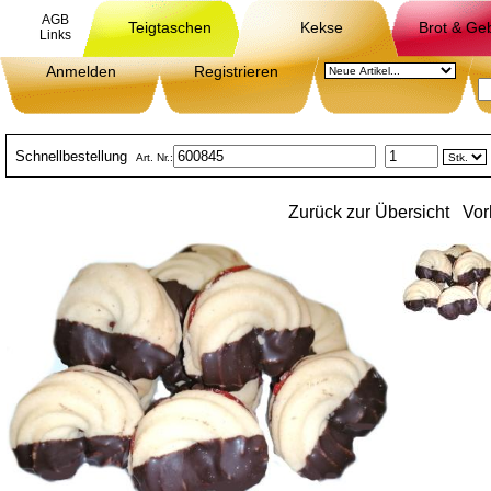
AGB
Teigtaschen
Kekse
Brot & Ge
Links
Anmelden
Registrieren
Schnellbestellung
Art. Nr.:
Zurück zur Übersicht
Vor