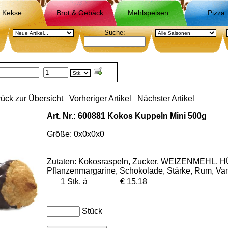
Kekse
Brot & Gebäck
Mehlspeisen
Pizza
Suche:
ück zur Übersicht
Vorheriger Artikel
Nächster Artikel
Art. Nr.: 600881 Kokos Kuppeln Mini 500g
Größe: 0x0x0x0
Zutaten: Kokosraspeln, Zucker, WEIZENMEHL,
Pflanzenmargarine, Schokolade, Stärke, Rum, Vani
1 Stk.
á
€ 15,18
Stück