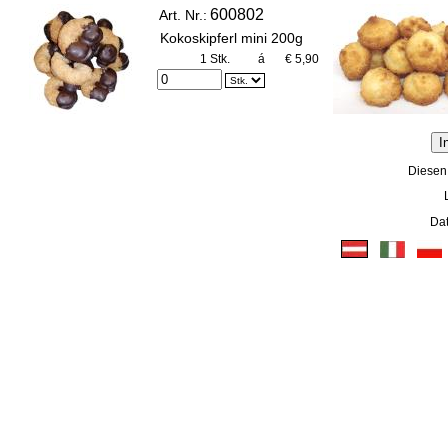
600802
Art. Nr.:
Kokoskipferl mini 200g
1 Stk.
á
€ 5,90
Diesen
Dat