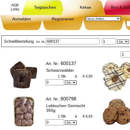
AGB
Teigtaschen
Kekse
Brot & Ge
Links
Anmelden
Registrieren
Schnellbestellung
Art. Nr.:
600137
Art. Nr.:
Schwarzwälder
1 Stk.
á
€ 4,95
600798
Art. Nr.:
Lebkuchen Gemischt
350g
1 Stk.
á
€ 6,93